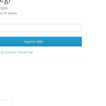
:SSDIR
u:Ön Sipariş
Sepete Ekle
0 yorum
/
Yorum Yap