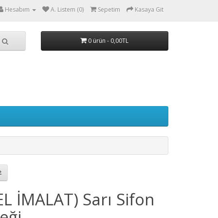
Hesabım
A. Listem (0)
Sepetim
Kasaya Git
0 ürün - 0,00TL
EL İMALAT) Sarı Sifon
eği