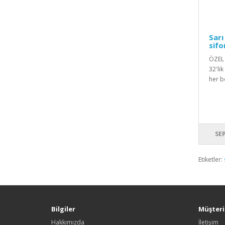
Sarı
sif
ÖZEL 
32'lik
her b
SE
Etiketler:
Bilgiler
Müşteri 
Hakkımızda
İletişim