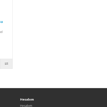
su
zel
Hesabım
Hesabım