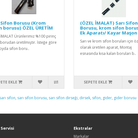
 Sifon Borusu (Krom
(ÖZEL İMALAT) Sarı Sifon
on borusu) ÖZEL ÜRETİM
Borusu, krom sifon boru
Ek Aparatı/ Kayar Maşon
İMALAT Ürünlerimiz %100 pirinç
Sarı ve krom sifon boruları için ö
 borudan üretilmiştir. İsteğe göre
olarak üretilen aparat, Montaj
oyda sifon boru..
esnasında kısa kalan boruları b..
PETE EKLE
SEPETE EKLE
sarı sifon
,
sarı sifon borusu
,
sarı sifon dirseği
,
dirsek
,
sifon
,
gider
,
gider borusu
Servisi
Ekstralar
Markalar